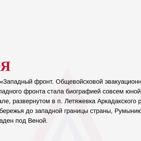
ОЯ
: «Западный фронт. Общевойсковой эвакуационн
падного фронта стала биографией совсем юной
але, развернутом в п. Летяжевка Аркадакского
бережья до западной границы страны, Румынию
аден под Веной.