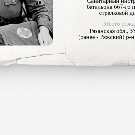
Санитарный инстр
батальона 667-го 
стрелковой д
Место рожд
Рязанская обл., 
(ранее - Ряжский) р-н