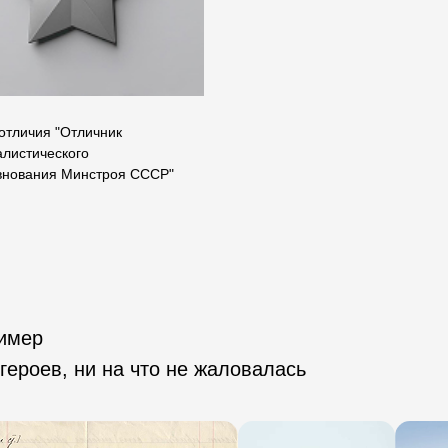
отличия "Отличник
Золотая звезда
алистического
внования Минстроя СССР"
ример
героев, ни на что не жаловалась