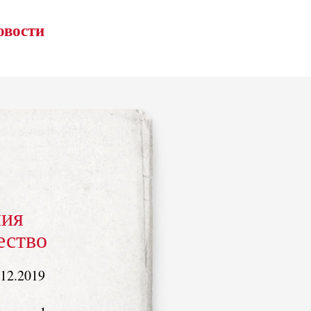
овости
ия
ество
.12.2019