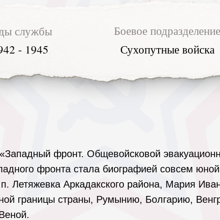
Боевое подразделени
ды службы
942 - 1945
Сухопутные войска
: «Западный фронт. Общевойсковой эвакуационн
падного фронта стала биографией совсем юной
 п. Летяжевка Аркадакского района, Мария Ива
ной границы страны, Румынию, Болгарию, Венг
Веной.