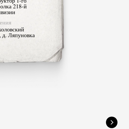
уктор 1-го
полка 218-й
ивизии
ения
Ухоловский
, д. Ляпуновка